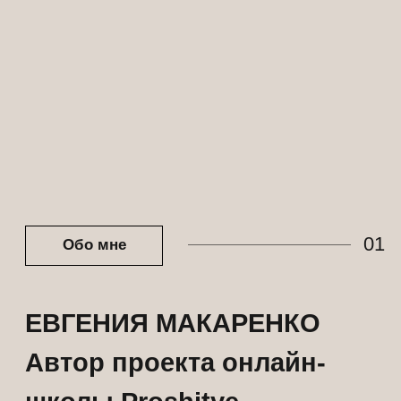
лет работы в сфере
Я являюсь автором проекта «Характер
женщины в нюансах», в рамках которого
разработали более 15 уникальных
моделей бюстгальтеров и трусиков.
evgeniyamakarenko
Instagram