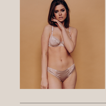
01
Обо мне
ЕВГЕНИЯ МАКАРЕНКО
Автор проекта онлайн-
школы Proshitye,
профессиональный
портной