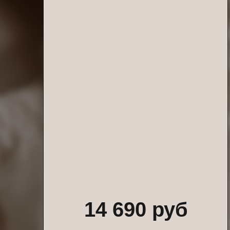
Главная
Продукты
О школе
ИП Дросов Андрей Олегович
ИНН: 990103896937
ОГРНИП: 320508100198835
14 690 руб
Политика
конфиденциальности
Договор-оферта