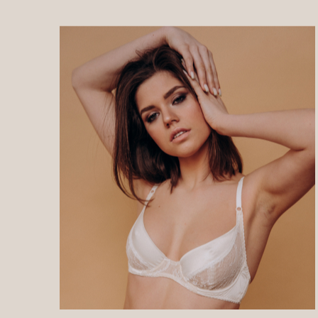
“
Белье
это не только обилие кружева
и будуарные комплекты. Лично
для меня нижнее белье это
про комфорт, красоту и заботу о себе.
И абсолютно не важно каким оно
будет: из кружева, шелка или сетки!
„
Главное, КАК вы себя в нем
чувствуете