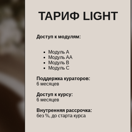
ВОПРОСЫ?
Если у вас остались вопросы или
вы хотите что-то уточнить, напишите
ТАРИФ LIGHT
нам в мессенджерах или на почту
info@proshitye-school.ru
Доступ к модулям:
+7 911 096 2369
Модуль А
t.me/proshitye
Модуль АА
Модуль В
Модуль С
мы в «Вконтакте»
Поддержка кураторов:
6 месяцев
Доступ к курсу:
6 месяцев
Внутренняя рассрочка:
без %, до старта курса