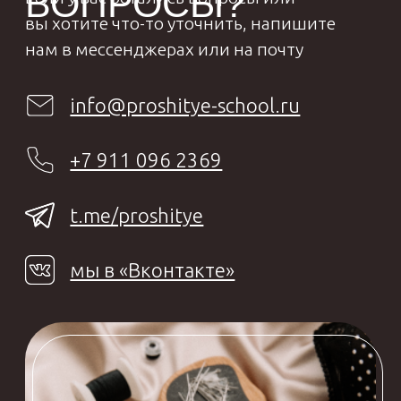
Продукты
О школе
ИП Дросов Андрей Олегович
ИНН: 990103896937
ОГРНИП: 320508100198835
Политика
конфиденциальности
Договор-оферта