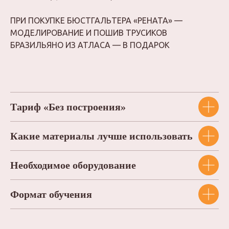
ПРИ ПОКУПКЕ БЮСТГАЛЬТЕРА «РЕНАТА» —
МОДЕЛИРОВАНИЕ И ПОШИВ ТРУСИКОВ
БРАЗИЛЬЯНО ИЗ АТЛАСА — В ПОДАРОК
КОНТАКТЫ
ОСТАЛИСЬ
Тариф «Без построения»
ВОПРОСЫ?
Если у вас остались вопросы или
Какие материалы лучше использовать
вы хотите что-то уточнить, напишите
нам в мессенджерах или на почту
Необходимое оборудование
info@proshitye-school.ru
Формат обучения
+7 911 096 2369
t.me/proshitye