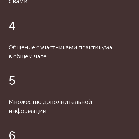
профессиональный
“
Белье
портной
это не только обилие кружева
и будуарные комплекты. Лично
для меня нижнее белье это
про комфорт, красоту и заботу
о себе. И абсолютно не важно
„
каким оно будет: из кружева,
шелка или сетки! Главное, КАК
вы себя в нем чувствуете