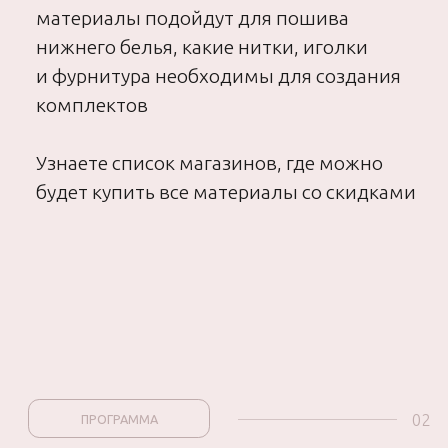
чашкой и бретелям-
крылышками
трусики бразильяно
из кружева
пояс для чулок
Присоединиться
Присоединяйтесь и забирайте
свои первые подарки