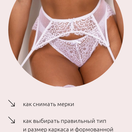
как работать с эластичным
кружевом и резинками для белья
как строить выкройки трусиков,
бюстье и пояса для чулок
как должен сидеть правильный
бюстгальтер, который
не навредит вашему здоровью
А также еще до старта разберетесь какие
материалы подойдут для пошива
нижнего белья, какие нитки, иголки
и фурнитура необходимы для создания
комплектов
Узнаете список магазинов, где можно
будет купить все материалы со скидками