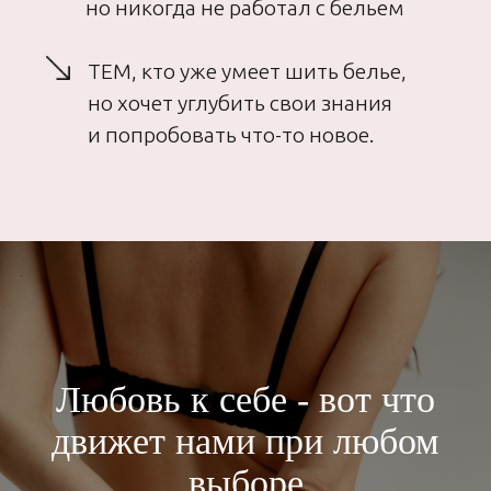
в общем чате
5
Множество дополнительной
информации
6
Возможность выиграть участие
в курсе «Анатомия нижнего белья»
Любовь к себе - вот что
движет нами при любом
06
ТАРИФЫ
выборе