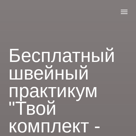
Бесплатный
швейный
практикум
"Твой
комплект -
твои
старт 19 июня
правила"
Присоединиться