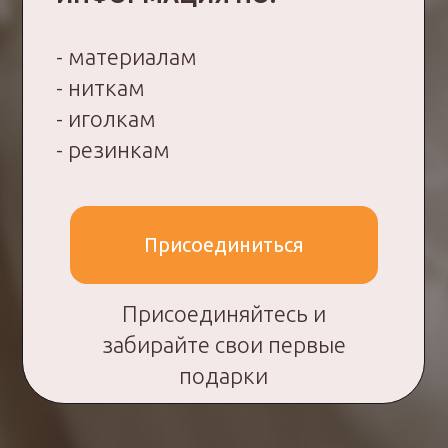
Главная
Продукты
О школе
ИП Дросов Андрей Олегович
ИНН: 990103896937
ОГРНИП: 320508100198835
Политика
конфиденциальности