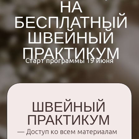
Я являюсь автором проекта «Характер
женщины в нюансах», в рамках которого
разработали более 15 уникальных
моделей бюстгальтеров и трусиков.
evgeniyamakarenko
VK
КОНТАКТЫ
ОСТАЛИСЬ