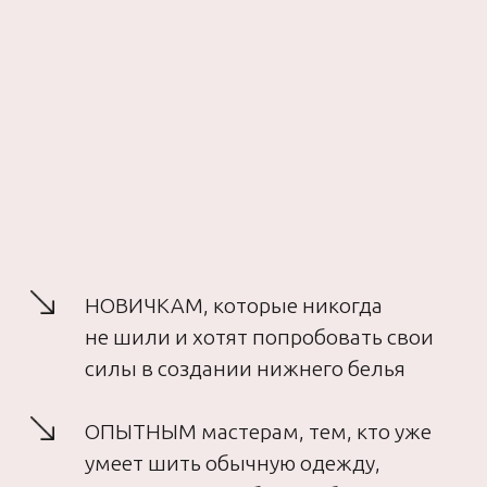
2
Доступ на обучающую платформу,
где расположены все видео-уроки
и pdf-файлы
3
Поддержку и обратную связь
от куратор нашей школы. Это
практикующие мастера, которые
будут отвечать на все ваши вопросы
и вести индивидуальную работу
с вами
4
Общение с участниками практикума