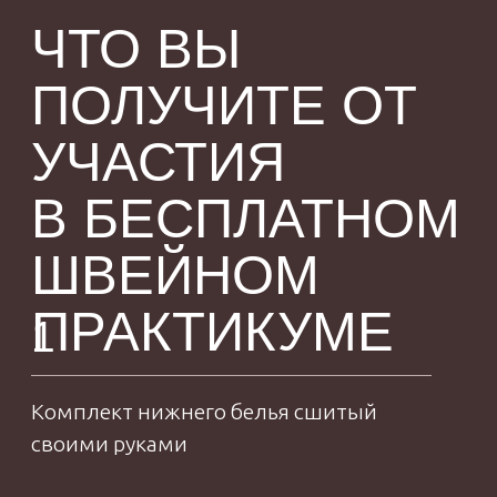
— Поддержка кураторов весь
срок доступа
— Присутствие в закрытом
чате
— Участие в розыгрыше месте
на курс «Анатомия нижнего
белья»
ДОПОЛНИТЕЛЬНАЯ
ИНФОРМАЦИЯ ПО:
- материалам
- ниткам
- иголкам
- резинкам
Присоединиться