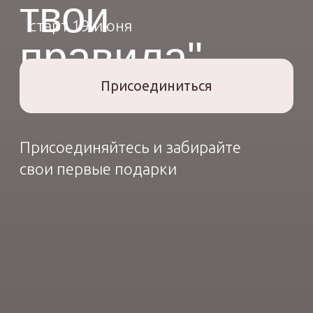
Присоединяйтесь и забирайте
свои первые подарки
01
01
О ЧЕМ КУРС
В рамках
практикума вы
узнаете: