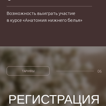
3 000
2 000
+
+
комплектов
учениц обучились
нижнего белья
на курсах
сшито
5 +
лет работы в сфере