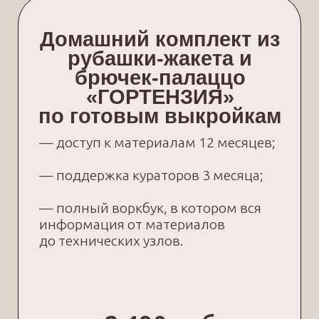
Мастер-класс «ГОРТЕНЗИЯ» охватывает
все аспекты шитья нижнего белья
и домашней одежды. Здесь
вы научитесь создавать пижамы,
домашние халаты и другие виды
одежды, которые будут радовать вас
и ваших близких. Курс ориентирован
на практику, что позволяет вам сразу же
начать применять полученные знания.
Одним из ключевых направлений курса
является пошив пижамы и нижнего
белья. Вы освоите техники создания
комфортных и эстетичных изделий,
которые идеально подойдут для
домашнего использования. Пошив
нижнего белья онлайн также входит
в программу мастер-класса, что
позволяет вам получить навыки работы
с деликатными тканями и сложными
конструкциями.