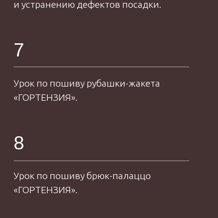
Я являюсь автором проекта «Характер
женщины в нюансах», в рамках которого
разработали более 15 уникальных
моделей бюстгальтеров и трусиков.
evgeniyamakarenko
VK
07
ВОПРОСЫ