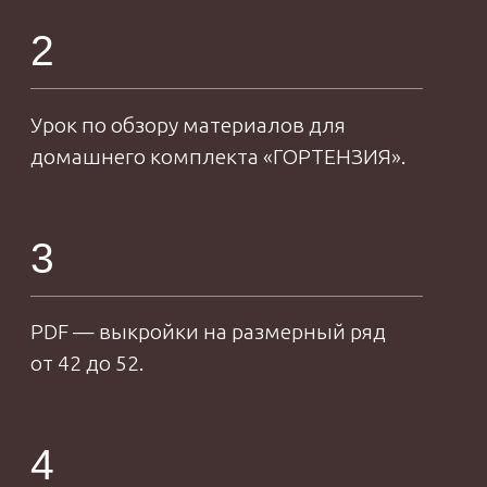
“
Белье
портной
это не только обилие кружева
и будуарные комплекты. Лично
для меня нижнее белье это
про комфорт, красоту и заботу
о себе. И абсолютно не важно
„
каким оно будет: из кружева,
шелка или сетки! Главное, КАК
вы себя в нем чувствуете