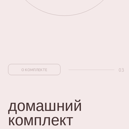
комплекта обработаны вчистую,
а также описаны различные
варианты закрытой обработки
основных узлов комплекта.
Понадобятся лишь швейная
машина и утюг.
РАЗМЕРНЫЙ РЯД
ПРИБАВКИ