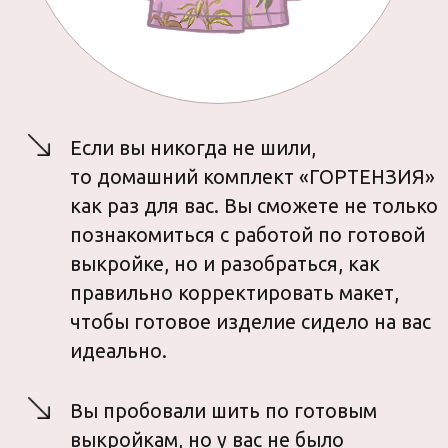
03
О КОМПЛЕКТЕ
домашний
комплект
«ГОРТЕНЗИЯ
»
ГОРТЕНЗИЯ
— это комплект,
который состоит из рубашки-
жакета и брючек-палаццо.
В зависимости от выбранных
материалов комплект может быть
как домашним, так