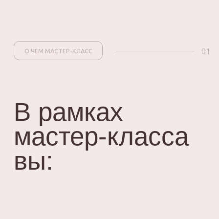
Освоите работу с готовыми
выкройками, чтобы изделие
«село» как влитое.
Научитесь работать с тканями
плательной группы.
Освоите 5 способов закрытой