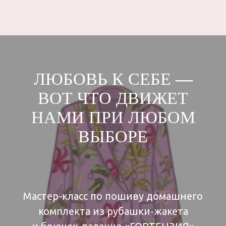
приходите
на мастер-класс,
если:
ЛЮБОВЬ К СЕБЕ
—
ВОТ ЧТО ДВИЖЕТ
НАМИ ПРИ ЛЮБОМ
ВЫБОРЕ
Мастер-класс по пошиву домашнего
комплекта из рубашки-жакета
Если вы никогда не шили,
то домашний комплект «ГОРТЕНЗИЯ»