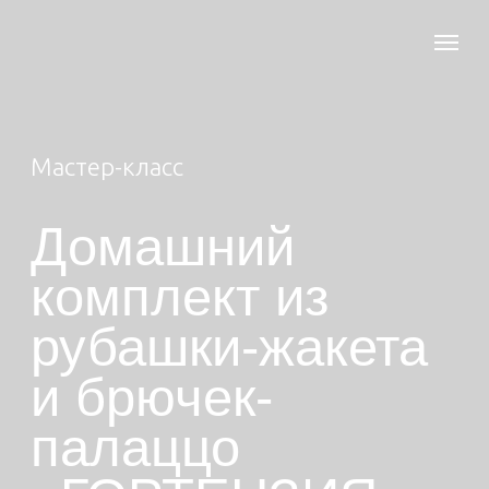
Мастер-класс
Домашний
комплект
из
рубашки-жакета
и брючек-
палаццо
«ГОРТЕНЗИЯ»
По готовым выкройкам
На этом мастер - классе вы не только
сошьете красивый, комфортный
костюм, но и изучите нюансы
обработки швов без оверлока