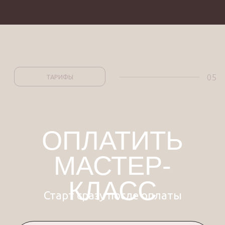
08
ОСОБЕННОСТИ
Почему стоит
научиться шить
пижамы и другое
нижнее белье
Мастер-класс «ГОРТЕНЗИЯ», доступный
на платформе Pro Шитье, представляет
собой уникальное обучение, которое
поможет вам освоить навыки
пошива
домашней одежды и нижнего белья
.
Этот курс идеально подходит для тех,
кто хочет научиться шить комфортные
и стильные вещи своими руками,
независимо от уровня подготовки.