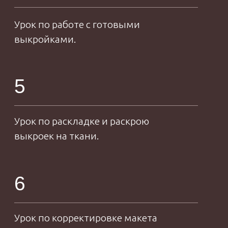
3 000
2 000
+
+
комплектов
учениц обучились
нижнего белья
на курсах
сшито
5 +
лет работы в сфере