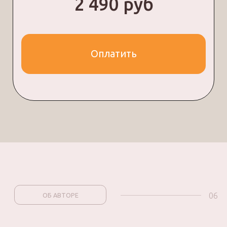
09
ПРЕИМУЩЕСТВА
Почему стоит
обратиться в
онлайн-школу
pro ШИТЬЁ
Онлайн-школа Pro Shitye предлагает массу
преимуществ для своих учеников:
Возможность прохождения мастер-