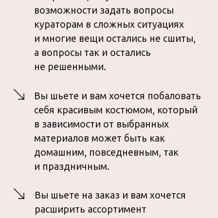
и повседневным, и даже
нарядным «на выход».
Рубашка-жакет ГОРТЕНЗИЯ
—
рубашка прямого силуэта,
среднего объёма. Длина рубашки
по спинке ниже линии бёдер.
Плечо слегка спущенное, рукава
втачные с манжетами, длина
рукавов полноразмерная.
Рубашка дополнена шалевым
воротником умеренной ширины
и двубортной застёжкой на одну
прорезную петлю и потайную
пуговицу и две прорезные петли
и пуговицы, что делает её похожей
на жакет. На полочках рубашки
расположены декоративные
накладные карманы с отделочной
планкой.