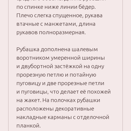
от мастер-
класса?
1
Все видео — уроки записаны
и смонтированы. Уроки располагаются
на специальной обучающей платформе,
вы сможете их смотреть в любое удобное
для вас время.
2
Урок по обзору материалов для
домашнего комплекта «ГОРТЕНЗИЯ».
3