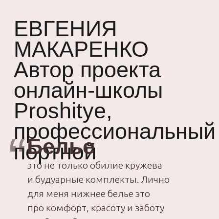
класса в удобное время. Обучение
проходит в онлайн-формате, что
позволяет вам учиться тогда, когда
это удобно именно вам.
Доступная цена. Мы предлагаем
курсы по доступной цене, что делает
обучение шитью доступным для
каждого.
Ориентация на практику. Курс
построен так, что вы сразу
начинаете шить, применяя
полученные знания на практике. Это
позволяет вам видеть результаты
уже в процессе обучения.
Результат уже сразу после мастер-
класса. После завершения курса вы
сможете создать свои первые
изделия — будь то пижама или
нижнее белье — и гордиться своими
достижениями.
Если вы хотите научиться
шить нижнее
белье и домашнюю одежду
, мастер-класс