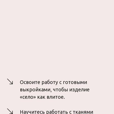
обработки швов без оверлока.
Узнаете, как изготовить косую
бейку и способы
ее использования.
Научитесь корректировать
макет и устранять дефекты
посадки.
Сошьете домашний костюм,
который состоит из рубашки-жакета
и брючек-палаццо «ГОРТЕНЗИЯ».