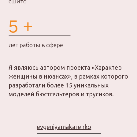
Главная
Продукты
О школе
ИП Дросов Андрей Олегович
ИНН: 990103896937
ОГРНИП: 320508100198835
Политика
конфиденциальности
Договор-оферта