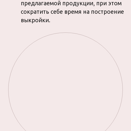
Брючки-палаццо ГОРТЕНЗИЯ
—
брюки свободного кроя
на притачном поясе на резинке.
Посадка на линии талии.
На передних половинках брюк
заложены складки, направленные
в сторону бокового шва. Брюки
дополнены функциональными
карманами с отрезным бочком
в боковых швах.
Выкройки рассчитаны на лёгкие
и средние, нерастяжимые
материалы плательной группы
(полные рекомендации по выбору
материалов даны в файле «Расход
материалов»).
Для пошива комплекта
ГОРТЕНЗИЯ не обязательно
иметь оверлок!
Все швы и срезы