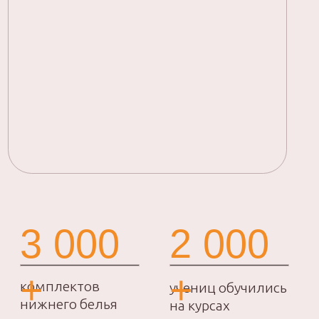
t.me/proshitye
мы в «Вконтакте»