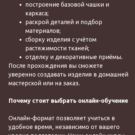
Главная
Продукты
О школе
ИП Дросов Андрей Олегович
ИНН: 990103896937
ОГРНИП: 320508100198835