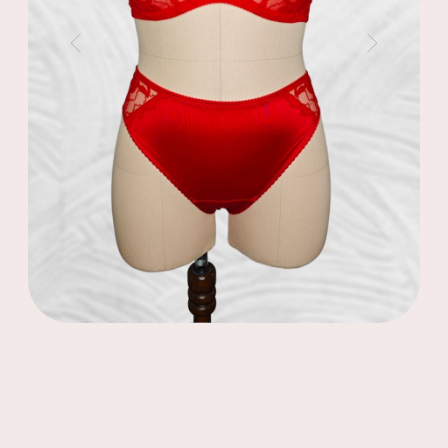
подойдёт как новичкам, так и мастерам,
желающим усовершенствовать технику.
В нём подробно разбирается весь
процесс — от построения выкройки до
финишной отделки.
Обучение построено в удобном
формате: вы сможете смотреть уроки в
любое время, ставить на паузу,
пересматривать и отрабатывать навыки
на практике. Курс включает пошаговые
видео, лекции, схемы и рекомендации
по материалам. Модель «Ирина» — это
классический бюстгальтер с мягкой
посадкой и безупречной анатомией,
подходящий для груди разных форм.
Для кого подойдёт мастер-класс.
Этот курс особенно ценен для тех, кто
хочет освоить пошив белья для
новичков и начать с универсальной
модели. Модель проста в изготовлении,