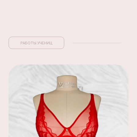
ОСОБЕННОСТИ
Мастер-класс «Ирина» создан для тех,
кто хочет освоить
шитьё нижнего белья
онлайн
и научиться работать с базовыми
формами бюстгальтеров. Этот курс