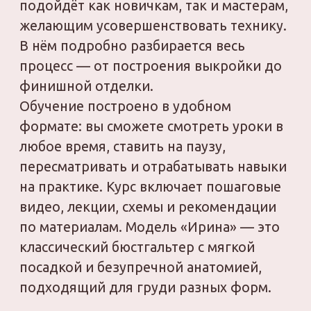
ПРИЕМУЩЕСТВА
Модель «Ирина» актуальна всегда — это
лаконичное нижнее бельё, которое
отлично садится на грудь любой формы
и создаёт естественный контур. Такой
бюстгальтер универсален: он подходит
для повседневного ношения, для
пошива комплектов, а также для
персональных заказов.
Курс включает:
построение базовой чашки и
каркаса;
раскрой деталей и подбор