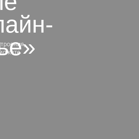
ые
лайн-
ье»
строения,
сможете