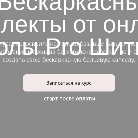
Бескаркасн
лекты от он
олы Pro Шит
курсе вы освоите не только базовые навыки по
рования и пошива бескаркасного белья, но и 
создать свою бескаркасную бельевую капсулу.
Записаться на курс
старт после оплаты