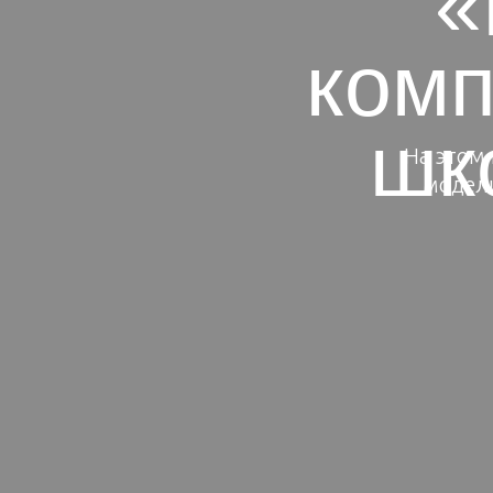
«
комп
шк
На этом 
модели