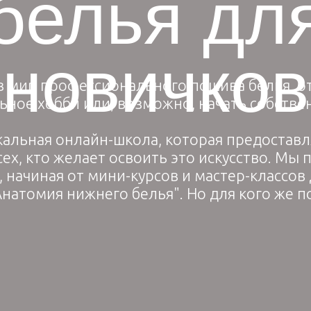
белья дл
новичков
в мир профессионального пошива белья, о
ьное хобби или, возможно, начать собстве
кальная онлайн-школа, которая предостав
сех, кто желает освоить это искусство. Мы
 начиная от мини-курсов и мастер-классов
Анатомия нижнего белья". Но для кого же п