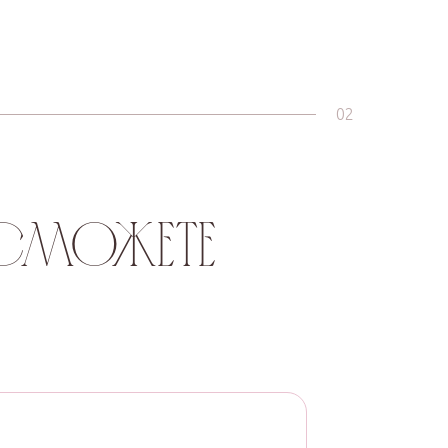
02
 сможете