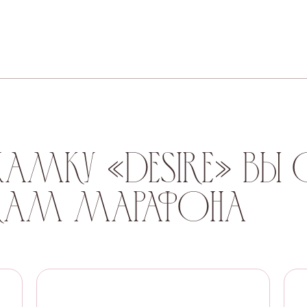
жамку «Desire» вы
окам марафона