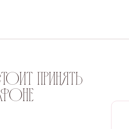
оит принять
афоне