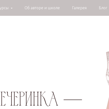
курсы
Об авторе и школе
Галерея
Блог
—
еринка
а «Desire»