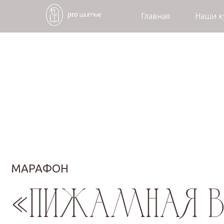
Главная
Наши 
МАРАФОН
«Пижамная веч
пошив комплект