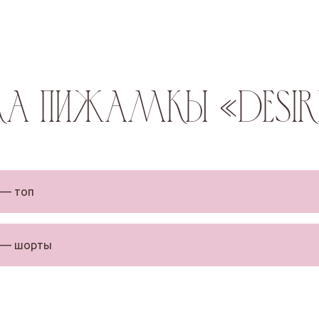
ка пижамкы «Desir
 — топ
а — шорты