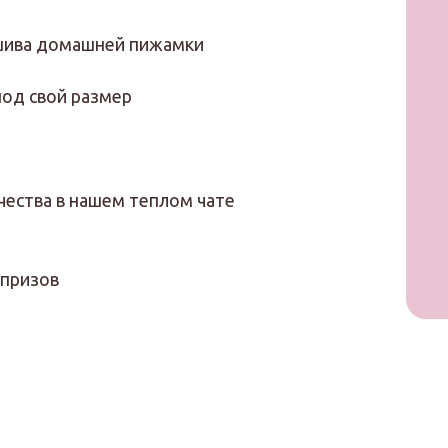
шива домашней пижамки
под свой размер
ества в нашем теплом чате
 призов