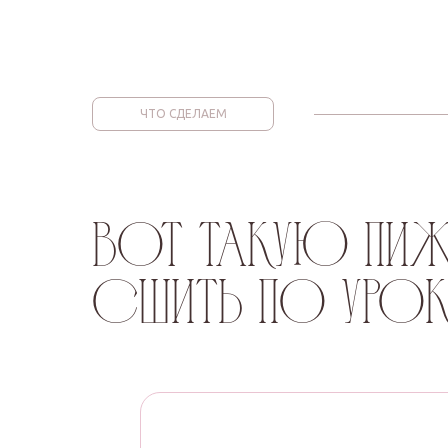
ЧТО СДЕЛАЕМ
Вот такую пи
сшить по ур