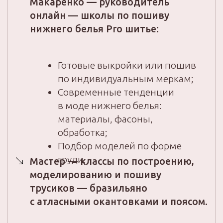
трусики — слипы с капелькой
на спинке;
трусики — слипы с атласными
вставками;
двойные трусики;
высокие бразильяно;
бразильяно из сетки и кружева;
трусики — шортики.
Секретная информация о
подборе моделей бюстгальтера и
каркасов для вашей фигуры.