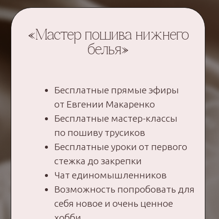
3 000 +
2 000 +
комплектов
учениц обучились
нижнего белья
на курсах
сшито
5 +
лет работы в сфере
Я являюсь автором проекта «Характер
женщины в нюансах», в рамках которого
разработали более 15 уникальных
моделей бюстгальтеров и трусиков.