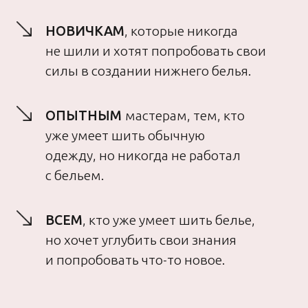
04
ОБ АВТОРЕ
ЕВГЕНИЯ МАКАРЕНКО
Автор проекта онлайн-
школы Proshitye,
профессиональный
портной
“
Белье
это не только обилие кружева
и будуарные комплекты. Лично
для меня нижнее белье это
про комфорт, красоту и заботу