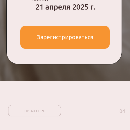
evgeniyamakarenko
VK
05
РАБОТЫ УЧЕНИЦ