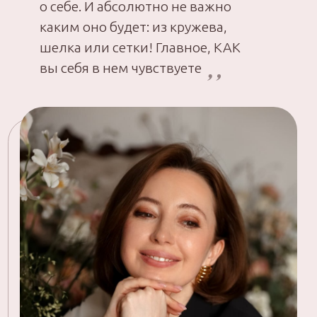
ОСТАЛИСЬ ВОПРОСЫ?
Если у вас остались вопросы или
вы хотите что-то уточнить, напишите
нам в мессенджерах или на почту
info@proshitye-school.ru
+7 911 096 2369
t.me/proshitye
мы в «Вконтакте»