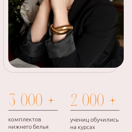
Главная
Продукты
О школе
ИП Дросов Андрей Олегович
ИНН: 990103896937
ОГРНИП: 320508100198835
Политика