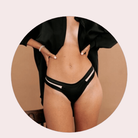
белья»
Бесплатные прямые эфиры
от Евгении Макаренко
Бесплатные мастер-классы
по пошиву трусиков
Бесплатные уроки от первого
стежка до закрепки
Чат единомышленников
Возможность попробовать для
себя новое и очень ценное
хобби
21 апреля 2025 г.
Зарегистрироваться