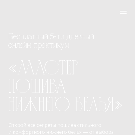
Бесплатный 5-ти дневный
онлайн-практикум
«Мастер
пошива
нижнего белья»
Открой все секреты пошива стильного
и комфортного нижнего белья — от выбора
материалов до финальной отделки, даже если
ты новичок!
Все материалы останутся у вас
бессрочно