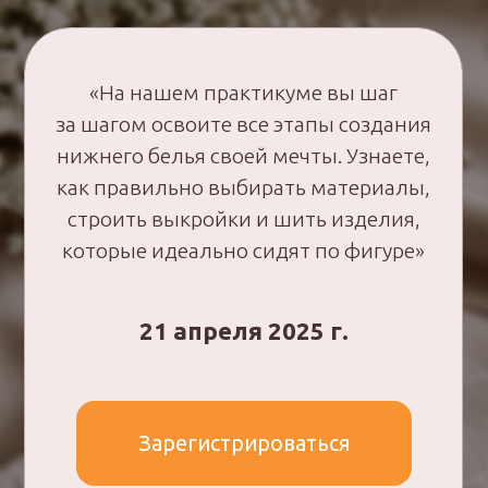
НОВИЧКАМ
, которые никогда
не шили и хотят попробовать свои
силы в создании нижнего белья.
ОПЫТНЫМ
мастерам, тем, кто
уже умеет шить обычную
одежду, но никогда не работал
с бельем.
ВСЕМ
, кто уже умеет шить белье,
но хочет углубить свои знания