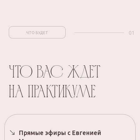
Прямые эфиры с Евгенией
Макаренко — руководитель
онлайн — школы по пошиву
нижнего белья Pro шитье:
Готовые выкройки или пошив
по индивидуальным меркам;
Современные тенденции
в моде нижнего белья:
материалы, фасоны,
обработка;
Подбор моделей по форме
груди.
Мастер — классы по построению,
моделированию и пошиву
трусиков — бразильяно
с атласными окантовками и поясом.
А также моделирование других
небанальных моделей: