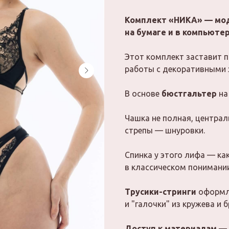
Комплект «НИКА» — мод
на бумаге и в компьют
Этот комплект заставит п
работы с декоративными 
В основе
бюстгальтер
на
Чашка не полная, централ
стрепы — шнуровки.
Спинка у этого лифа — ка
в классическом понимани
Трусики-стринги
оформл
и "галочки" из кружева и 
Доступ к материалам
— 