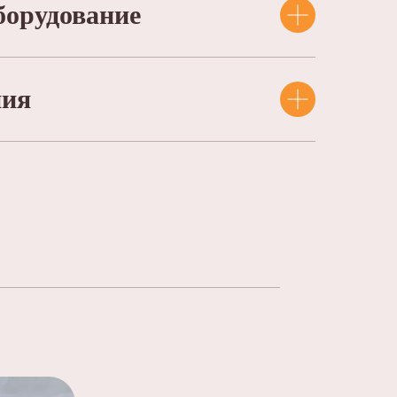
борудование
ния