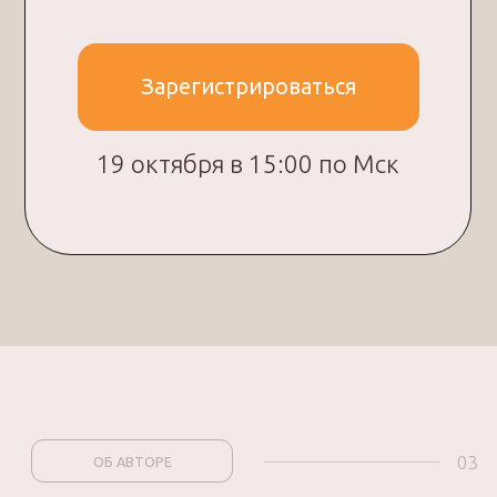
сшито
5 +
лет работы в сфере
Я являюсь автором проекта «Характер
женщины в нюансах», в рамках которого
разработали более 15 уникальных
моделей бюстгальтеров и трусиков.
evgeniyamakarenko
VK