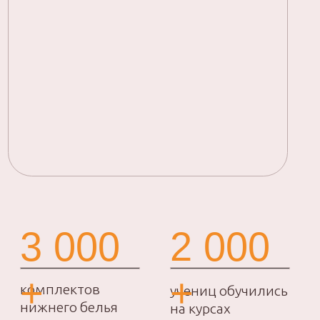
ИП Дросов Андрей Олегович
ИНН: 990103896937
ОГРНИП: 320508100198835
Политика
конфиденциальности
Договор-оферта