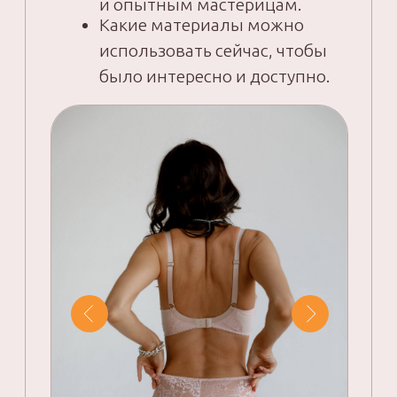
02
ДЛЯ КОГО
Вам нужно быть
на вебинаре,
если: