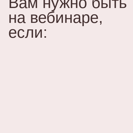
и ее изменения.
ЛЮБОВЬ К
СЕБЕ - ВОТ
ЧТО ДВИЖЕТ
НАМИ ПРИ
ЛЮБОМ
ВЫБОРЕ
Бесплатный вебинар от онлайн-
школы Pro Шитье и Евгении
Макаренко рассчитан на всех, кто
интересуется темой пошива