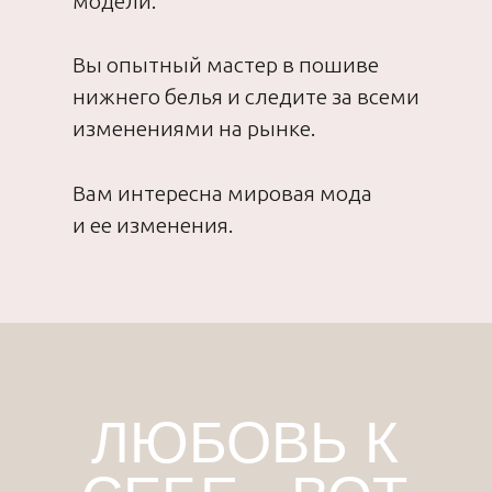
МАКАРЕНКО
Автор проекта
онлайн-школы
Proshitye,
профессиональный
“
Белье
портной
это не только обилие кружева
и будуарные комплекты. Лично
для меня нижнее белье это
про комфорт, красоту и заботу
о себе. И абсолютно не важно
„
каким оно будет: из кружева,
шелка или сетки! Главное, КАК
вы себя в нем чувствуете