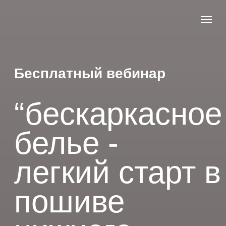
Бесплатный вебинар
“бескаркасное
белье -
легкий старт в
пошиве
нижнего
белья”
19 октября в 15:00 по мск