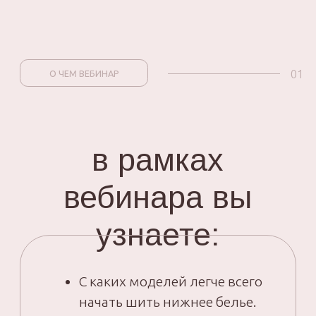
С каких моделей легче всего
начать шить нижнее белье.
Особенности пошива
бескаркасного
бюстгальтера на большую
грудь.
Какие цвета и фактуры
предлагают мировые
бренды на ближайший
год. Поймете, какое нижнее
белье действительно
актуально и востребовано.
Пошаговый план
монетизации знаний.
Информация будет
интересна и новичкам,
и опытным мастерицам.
Какие материалы можно
использовать сейчас, чтобы
было интересно и доступно.