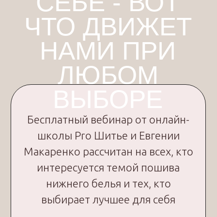
3 000
2 000
+
+
комплектов
учениц обучились
нижнего белья
на курсах