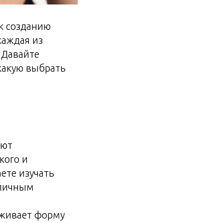
к созданию
каждая из
 Давайте
какую выбрать
ают
кого и
ете изучать
тличным
рживает форму