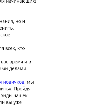
для начинающих).
нания, но и
енить.
еское
я всех, кто
вас время и в
гими делами.
я новичков
, мы
шитья. Пройдя
 виды чашек,
ли вы уже