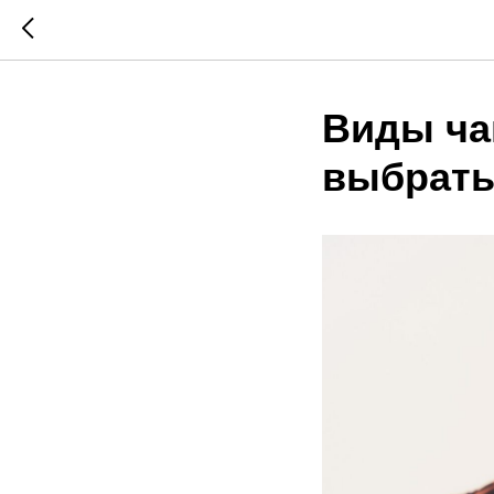
Виды ча
выбрат