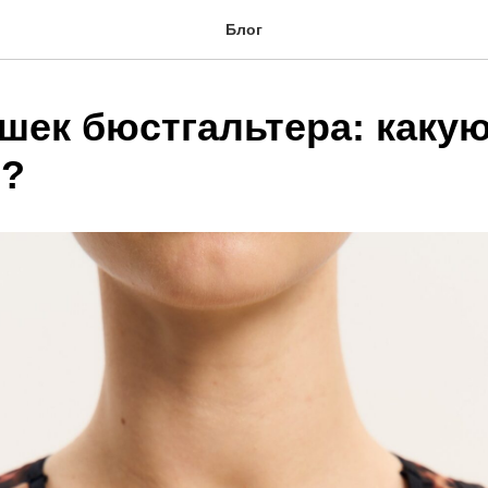
Блог
шек бюстгальтера: каку
ь?