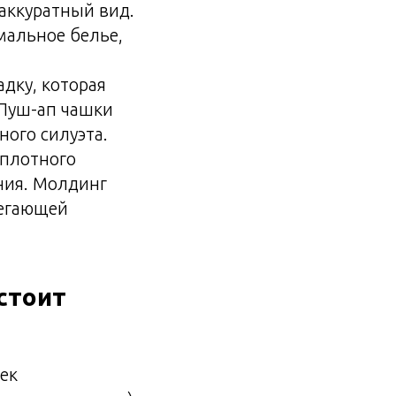
 аккуратный вид.
мальное белье,
дку, которая
 Пуш-ап чашки
ного силуэта.
 плотного
ния. Молдинг
легающей
стоит
ек