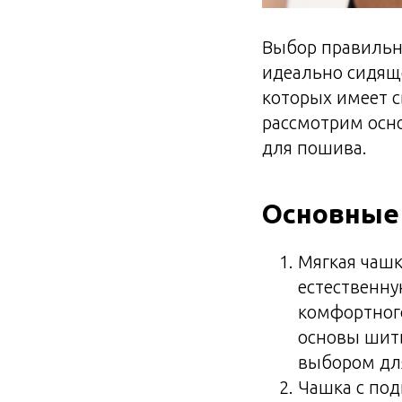
Выбор правильн
идеально сидяще
которых имеет с
рассмотрим осно
для пошива.
Основные
Мягкая чашк
естественну
комфортного
основы шить
выбором для
Чашка с под