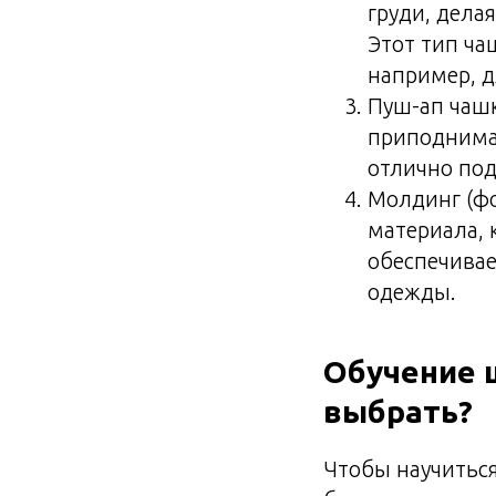
груди, дела
Этот тип ча
например, д
Пуш-ап чашк
приподнимае
отлично под
Молдинг (фо
материала, 
обеспечивае
одежды.
Обучение 
выбрать?
Чтобы научитьс