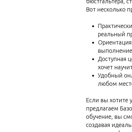
бюстгальтера, с
Вот несколько 
Практически
реальный пр
Ориентация 
выполнение 
Доступная ц
хочет научи
Удобный онл
любом месте
Если вы хотите 
предлагаем Базо
обучение, вы с
создавая идеаль