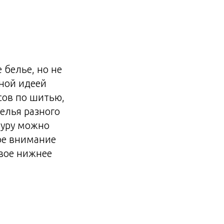
 белье, но не
чной идеей
сов по шитью,
елья разного
туру можно
ое внимание
ивое нижнее