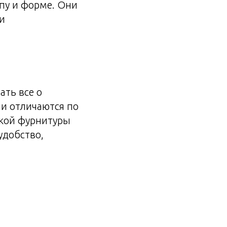
пу и форме. Они
и
ать все о
ни отличаются по
акой фурнитуры
удобство,